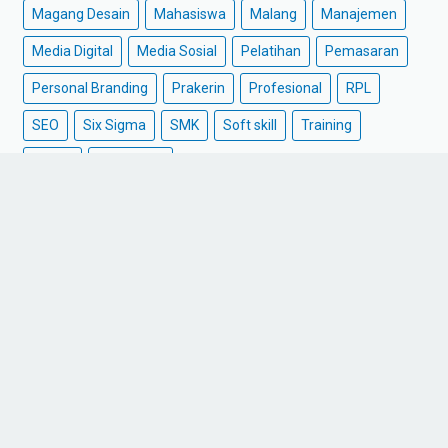
Magang Desain
Mahasiswa
Malang
Manajemen
Media Digital
Media Sosial
Pelatihan
Pemasaran
Personal Branding
Prakerin
Profesional
RPL
SEO
Six Sigma
SMK
Soft skill
Training
UMKM
WMK 2024
Beranda
Whatsapp
Sitemap
© 2025 -
GM Academy, Program Magang SMK dan Mahasiswa
di Malang